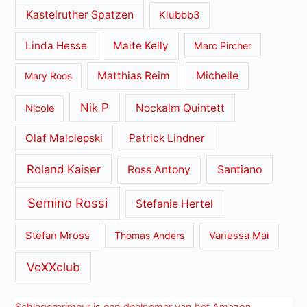
Kastelruther Spatzen
Klubbb3
Linda Hesse
Maite Kelly
Marc Pircher
Matthias Reim
Michelle
Mary Roos
Nik P
Nockalm Quintett
Nicole
Olaf Malolepski
Patrick Lindner
Roland Kaiser
Santiano
Ross Antony
Semino Rossi
Stefanie Hertel
Stefan Mross
Thomas Anders
Vanessa Mai
VoXXclub
Schlagerprimeur is een deelnemer van het Amazon