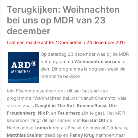
Terugkijken: Weihnachten
bei uns op MDR van 23
december
Laat een reactie achter
/ Door
admin
/
24 december 2017
Op zaterdag 23 december was bij de MDR
het programma
Weihnachten bei uns
te
zien. Dit programma is nog een week via
internet te bekijken.
Kim Fischer presenteert ook dit jaar het jaarlijkse
programma “Weihnachten bei uns” vanuit Chemnitz. Vele
sterren zoals
Caught in The Act
,
Semino Rossi
,
Ute
Freudenberg
,
Nik P.
en
Feuerherz
zijn te gast. Het MDR-
kinderkoor zingt dit jaar samen met
Kerstin Ott
,de
Nederlandse
Loona
komt als Fee uit de musical Cinderalla,
Matthias Steiner
treed op en
Fanny Krug
herinnert haar