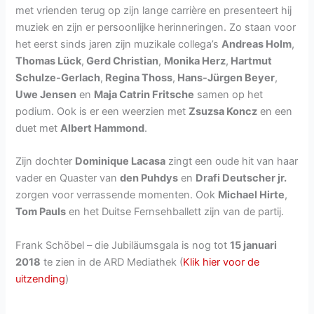
met vrienden terug op zijn lange carrière en presenteert hij
muziek en zijn er persoonlijke herinneringen. Zo staan voor
het eerst sinds jaren zijn muzikale collega’s
Andreas Holm
,
Thomas Lück
,
Gerd Christian
,
Monika Herz
,
Hartmut
Schulze-Gerlach
,
Regina Thoss
,
Hans-Jürgen Beyer
,
Uwe Jensen
en
Maja Catrin Fritsche
samen op het
podium. Ook is er een weerzien met
Zsuzsa Koncz
en een
duet met
Albert Hammond
.
Zijn dochter
Dominique Lacasa
zingt een oude hit van haar
vader en Quaster van
den Puhdys
en
Drafi Deutscher jr.
zorgen voor verrassende momenten. Ook
Michael Hirte
,
Tom Pauls
en het Duitse Fernsehballett zijn van de partij.
Frank Schöbel – die Jubiläumsgala is nog tot
15 januari
2018
te zien in de ARD Mediathek (
Klik hier voor de
uitzending
)