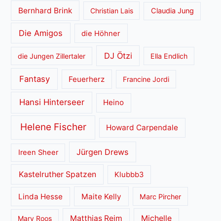
Bernhard Brink
Christian Lais
Claudia Jung
Die Amigos
die Höhner
DJ Ötzi
die Jungen Zillertaler
Ella Endlich
Fantasy
Feuerherz
Francine Jordi
Hansi Hinterseer
Heino
Helene Fischer
Howard Carpendale
Jürgen Drews
Ireen Sheer
Kastelruther Spatzen
Klubbb3
Linda Hesse
Maite Kelly
Marc Pircher
Matthias Reim
Michelle
Mary Roos