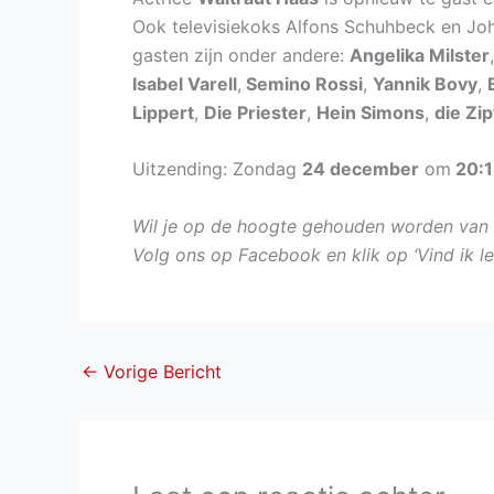
Ook televisiekoks Alfons Schuhbeck en Jo
gasten zijn onder andere:
Angelika Milster
Isabel Varell
,
Semino Rossi
,
Yannik Bovy
,
Lippert
,
Die Priester
,
Hein Simons
,
die Zi
Uitzending: Zondag
24 december
om
20:1
Wil je op de hoogte gehouden worden van 
Volg ons op Facebook en klik op ‘Vind ik l
←
Vorige Bericht