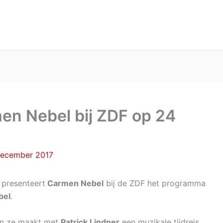
en Nebel bij ZDF op 24
december 2017
 presenteert
Carmen Nebel
bij de ZDF het programma
bel
.
en ze maakt met
Patrick Lindner
een muzikale tijdreis.