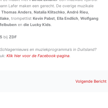
hann Lafer maken een gerecht. De overige muzikale
,
Thomas Anders
,
Natalia Klitschko
,
André Rieu
,
Blake
, trompettist
Kevin Pabst
,
Ella Endlich
,
Wolfgang
pfelbuben
en
die Lucky Kids
.
5
bij
ZDF
Schlagernieuws en muziekprogramma’s in Duitsland?
euk:
Klik hier voor de Facebook-pagina
.
Volgende Bericht