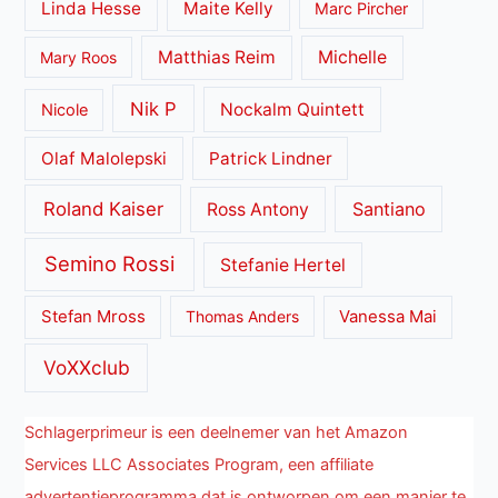
Linda Hesse
Maite Kelly
Marc Pircher
Matthias Reim
Michelle
Mary Roos
Nik P
Nockalm Quintett
Nicole
Olaf Malolepski
Patrick Lindner
Roland Kaiser
Santiano
Ross Antony
Semino Rossi
Stefanie Hertel
Stefan Mross
Thomas Anders
Vanessa Mai
VoXXclub
Schlagerprimeur is een deelnemer van het Amazon
Services LLC Associates Program, een affiliate
advertentieprogramma dat is ontworpen om een manier te