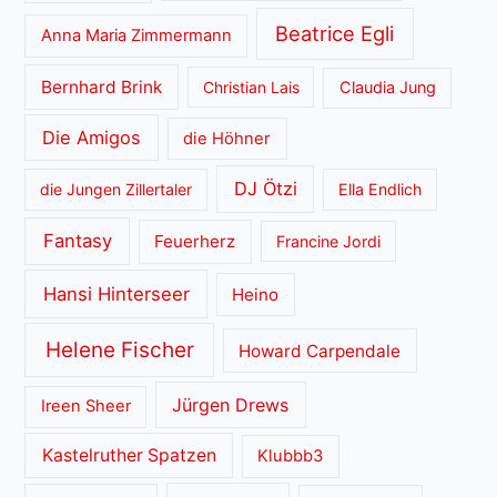
Beatrice Egli
Anna Maria Zimmermann
Bernhard Brink
Christian Lais
Claudia Jung
Die Amigos
die Höhner
DJ Ötzi
die Jungen Zillertaler
Ella Endlich
Fantasy
Feuerherz
Francine Jordi
Hansi Hinterseer
Heino
Helene Fischer
Howard Carpendale
Jürgen Drews
Ireen Sheer
Kastelruther Spatzen
Klubbb3