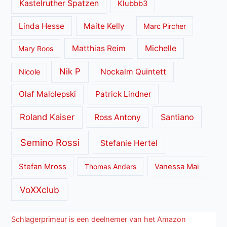
Kastelruther Spatzen
Klubbb3
Linda Hesse
Maite Kelly
Marc Pircher
Matthias Reim
Michelle
Mary Roos
Nik P
Nockalm Quintett
Nicole
Olaf Malolepski
Patrick Lindner
Roland Kaiser
Santiano
Ross Antony
Semino Rossi
Stefanie Hertel
Stefan Mross
Thomas Anders
Vanessa Mai
VoXXclub
Schlagerprimeur is een deelnemer van het Amazon