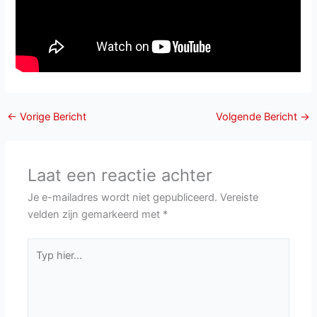
←
Vorige Bericht
Volgende Bericht
→
Laat een reactie achter
Je e-mailadres wordt niet gepubliceerd.
Vereiste
velden zijn gemarkeerd met
*
Typ
hier...