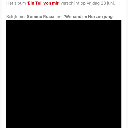
Het album ‘
Ein Teil von mir
‘ verschijnt op vrijdag 23 juni.
Bekijk hier
Semino Rossi
met ‘
Wir sind im Herzen jung
‘: