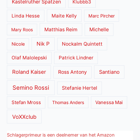
Kastelruther Spatzen
Klubbb3
Linda Hesse
Maite Kelly
Marc Pircher
Matthias Reim
Michelle
Mary Roos
Nik P
Nockalm Quintett
Nicole
Olaf Malolepski
Patrick Lindner
Roland Kaiser
Santiano
Ross Antony
Semino Rossi
Stefanie Hertel
Stefan Mross
Thomas Anders
Vanessa Mai
VoXXclub
Schlagerprimeur is een deelnemer van het Amazon