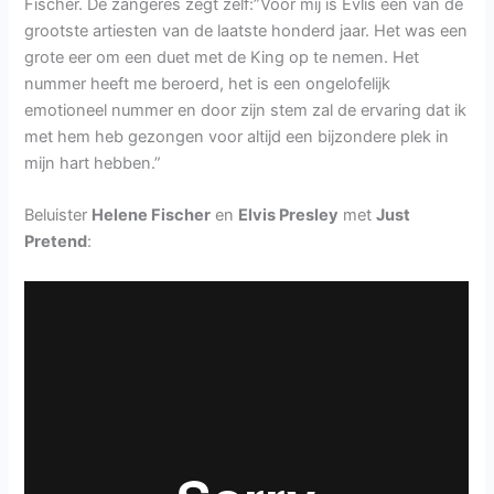
Fischer. De zangeres zegt zelf:”Voor mij is Evlis een van de
grootste artiesten van de laatste honderd jaar. Het was een
grote eer om een duet met de King op te nemen. Het
nummer heeft me beroerd, het is een ongelofelijk
emotioneel nummer en door zijn stem zal de ervaring dat ik
met hem heb gezongen voor altijd een bijzondere plek in
mijn hart hebben.”
Beluister
Helene Fischer
en
Elvis Presley
met
Just
Pretend
: