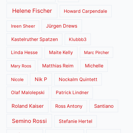
Helene Fischer
Howard Carpendale
Jürgen Drews
Ireen Sheer
Kastelruther Spatzen
Klubbb3
Linda Hesse
Maite Kelly
Marc Pircher
Matthias Reim
Michelle
Mary Roos
Nik P
Nockalm Quintett
Nicole
Olaf Malolepski
Patrick Lindner
Roland Kaiser
Santiano
Ross Antony
Semino Rossi
Stefanie Hertel