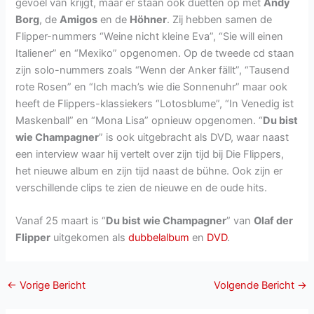
gevoel van krijgt, maar er staan ook duetten op met
Andy
Borg
, de
Amigos
en de
Höhner
. Zij hebben samen de
Flipper-nummers “Weine nicht kleine Eva”, “Sie will einen
Italiener” en “Mexiko” opgenomen. Op de tweede cd staan
zijn solo-nummers zoals “Wenn der Anker fällt”, “Tausend
rote Rosen” en “Ich mach’s wie die Sonnenuhr” maar ook
heeft de Flippers-klassiekers “Lotosblume”, “In Venedig ist
Maskenball” en “Mona Lisa” opnieuw opgenomen. “
Du bist
wie Champagner
” is ook uitgebracht als DVD, waar naast
een interview waar hij vertelt over zijn tijd bij Die Flippers,
het nieuwe album en zijn tijd naast de bühne. Ook zijn er
verschillende clips te zien de nieuwe en de oude hits.
Vanaf 25 maart is “
Du bist wie Champagner
” van
Olaf der
Flipper
uitgekomen als
dubbelalbum
en
DVD
.
←
Vorige Bericht
Volgende Bericht
→