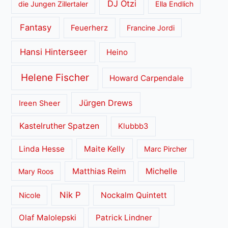
DJ Ötzi
die Jungen Zillertaler
Ella Endlich
Fantasy
Feuerherz
Francine Jordi
Hansi Hinterseer
Heino
Helene Fischer
Howard Carpendale
Jürgen Drews
Ireen Sheer
Kastelruther Spatzen
Klubbb3
Linda Hesse
Maite Kelly
Marc Pircher
Matthias Reim
Michelle
Mary Roos
Nik P
Nockalm Quintett
Nicole
Olaf Malolepski
Patrick Lindner