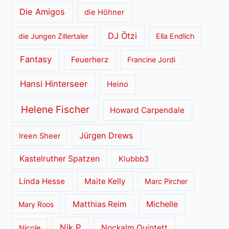
Die Amigos
die Höhner
DJ Ötzi
die Jungen Zillertaler
Ella Endlich
Fantasy
Feuerherz
Francine Jordi
Hansi Hinterseer
Heino
Helene Fischer
Howard Carpendale
Jürgen Drews
Ireen Sheer
Kastelruther Spatzen
Klubbb3
Linda Hesse
Maite Kelly
Marc Pircher
Matthias Reim
Michelle
Mary Roos
Nik P
Nockalm Quintett
Nicole