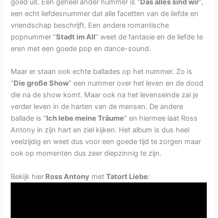
goed uit. Een geheel ander nummer is “
Das alles sind wir
“,
een echt liefdesnummer dat alle facetten van de liefde en
vriendschap beschrijft. Een andere romantische
popnummer “
Stadt im All
” weet de fantasie en de liefde te
eren met een goede pop en dance-sound.
Maar er staan ook echte ballades op het nummer. Zo is
“
Die große Show
” een nummer over het leven en de dood
die na de show komt. Maar ook na het levenseinde zal je
verder leven in de harten van de mensen. De andere
ballade is “
Ich lebe meine Träume
” en hiermee laat Ross
Antony in zijn hart en ziel kijken. Het album is dus heel
veelzijdig en weet dus voor een goede tijd te zorgen maar
ook op momenten dus zeer diepzinnig te zijn.
Bekijk hier
Ross Antony
met
Tatort Liebe
: