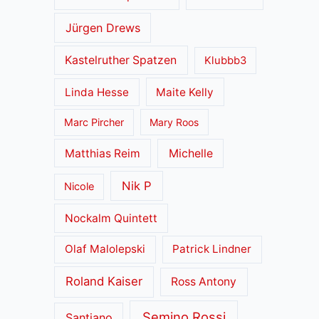
Jürgen Drews
Kastelruther Spatzen
Klubbb3
Linda Hesse
Maite Kelly
Marc Pircher
Mary Roos
Matthias Reim
Michelle
Nik P
Nicole
Nockalm Quintett
Olaf Malolepski
Patrick Lindner
Roland Kaiser
Ross Antony
Semino Rossi
Santiano