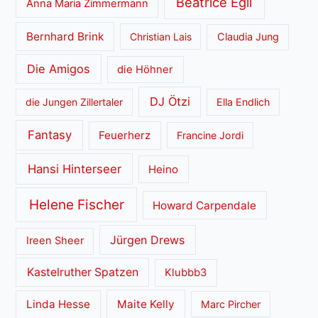
Beatrice Egli
Anna Maria Zimmermann
Bernhard Brink
Christian Lais
Claudia Jung
Die Amigos
die Höhner
DJ Ötzi
die Jungen Zillertaler
Ella Endlich
Fantasy
Feuerherz
Francine Jordi
Hansi Hinterseer
Heino
Helene Fischer
Howard Carpendale
Jürgen Drews
Ireen Sheer
Kastelruther Spatzen
Klubbb3
Linda Hesse
Maite Kelly
Marc Pircher