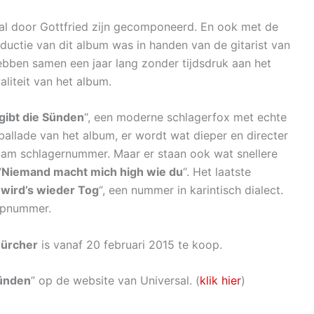
al door Gottfried zijn gecomponeerd. En ook met de
oductie van dit album was in handen van de gitarist van
ebben samen een jaar lang zonder tijdsdruk aan het
liteit van het album.
gibt die Sünden
“, een moderne schlagerfox met echte
 ballade van het album, er wordt wat dieper en directer
am schlagernummer. Maar er staan ook wat snellere
“
Niemand macht mich high wie du
“. Het laatste
wird’s wieder Tog
“, een nummer in karintisch dialect.
opnummer.
Würcher
is vanaf 20 februari 2015 te koop.
Sünden
” op de website van Universal. (
klik hier
)