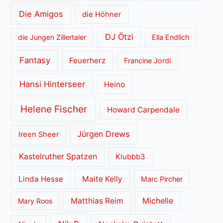
Die Amigos
die Höhner
DJ Ötzi
die Jungen Zillertaler
Ella Endlich
Fantasy
Feuerherz
Francine Jordi
Hansi Hinterseer
Heino
Helene Fischer
Howard Carpendale
Jürgen Drews
Ireen Sheer
Kastelruther Spatzen
Klubbb3
Linda Hesse
Maite Kelly
Marc Pircher
Matthias Reim
Michelle
Mary Roos