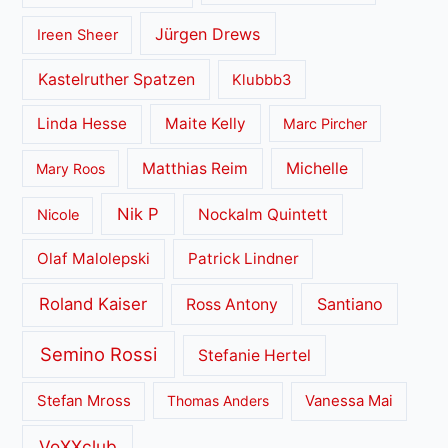
Jürgen Drews
Ireen Sheer
Kastelruther Spatzen
Klubbb3
Linda Hesse
Maite Kelly
Marc Pircher
Matthias Reim
Michelle
Mary Roos
Nik P
Nockalm Quintett
Nicole
Olaf Malolepski
Patrick Lindner
Roland Kaiser
Santiano
Ross Antony
Semino Rossi
Stefanie Hertel
Stefan Mross
Thomas Anders
Vanessa Mai
VoXXclub