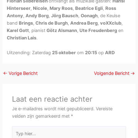
Florian Silbereisen
ontvangt als muzikale gasten:
Hansi
Hinterseer
,
Nicole
,
Mary Roos
,
Beatrice Egli
,
Ross
Antony
,
Andy Borg
,
Jörg Bausch
,
Oonagh
, de Keulse
band
Brings
,
Chris de Burgh
,
Andrea Berg
,
voXXclub
,
Karel Gott
, pianist
Götz Alsmann
,
Ute Freudenberg
en
Christian Lais
.
Uitzending: Zaterdag
25 oktober
om
20:15
op
ARD
←
Vorige Bericht
Volgende Bericht
→
Laat een reactie achter
Je e-mailadres wordt niet gepubliceerd.
Vereiste
velden zijn gemarkeerd met
*
Typ
hier...