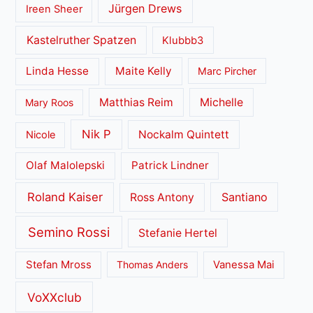
Jürgen Drews
Ireen Sheer
Kastelruther Spatzen
Klubbb3
Linda Hesse
Maite Kelly
Marc Pircher
Matthias Reim
Michelle
Mary Roos
Nik P
Nockalm Quintett
Nicole
Olaf Malolepski
Patrick Lindner
Roland Kaiser
Santiano
Ross Antony
Semino Rossi
Stefanie Hertel
Stefan Mross
Thomas Anders
Vanessa Mai
VoXXclub