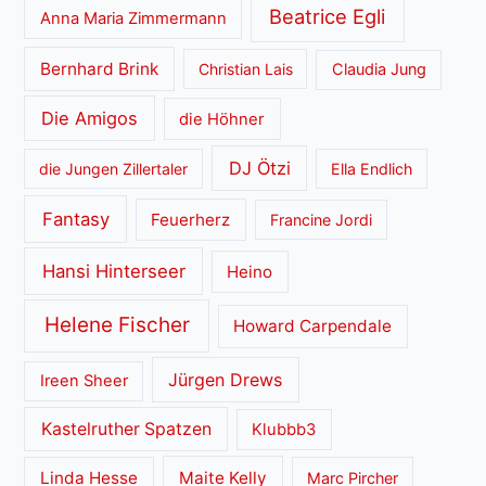
Beatrice Egli
Anna Maria Zimmermann
Bernhard Brink
Christian Lais
Claudia Jung
Die Amigos
die Höhner
DJ Ötzi
die Jungen Zillertaler
Ella Endlich
Fantasy
Feuerherz
Francine Jordi
Hansi Hinterseer
Heino
Helene Fischer
Howard Carpendale
Jürgen Drews
Ireen Sheer
Kastelruther Spatzen
Klubbb3
Linda Hesse
Maite Kelly
Marc Pircher