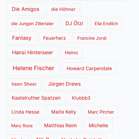
Die Amigos
die Höhner
DJ Ötzi
die Jungen Zillertaler
Ella Endlich
Fantasy
Feuerherz
Francine Jordi
Hansi Hinterseer
Heino
Helene Fischer
Howard Carpendale
Jürgen Drews
Ireen Sheer
Kastelruther Spatzen
Klubbb3
Linda Hesse
Maite Kelly
Marc Pircher
Matthias Reim
Michelle
Mary Roos