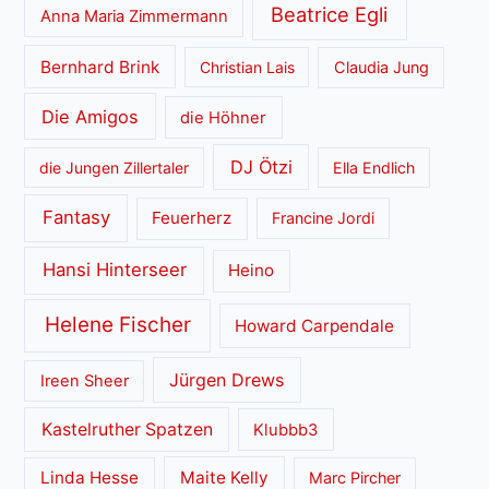
Beatrice Egli
Anna Maria Zimmermann
Bernhard Brink
Christian Lais
Claudia Jung
Die Amigos
die Höhner
DJ Ötzi
die Jungen Zillertaler
Ella Endlich
Fantasy
Feuerherz
Francine Jordi
Hansi Hinterseer
Heino
Helene Fischer
Howard Carpendale
Jürgen Drews
Ireen Sheer
Kastelruther Spatzen
Klubbb3
Linda Hesse
Maite Kelly
Marc Pircher