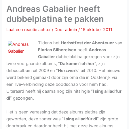
Andreas Gabalier heeft
dubbelplatina te pakken
Laat een reactie achter
/ Door
admin
/
15 oktober 2011
Tijdens het
Herbstfest der Abenteuer
van
Florian Silbereisen
heeft
Andreas
Gabalier
dubbelplatina gekregen voor zijn
twee voorgaande albums, “
Da komm’ ich her
“, zijn
debuutalbum uit 2009 en “
Herzwerk
” uit 2010. Het nieuws
werd bekend gemaakt door zijn oma die in Oostenrijk via
een live-verbinding deze boodschap voor hem had.
Uiteraard heeft hij daarna nog zijn hitsingle “
I sing a liad für
di
” gezongen.
Het is geen verrassing dat deze albums platina zijn
geworden, deze zomer was “
i sing a liad für di
” zijn grote
doorbraak en daardoor heeft hij met deze twee albums