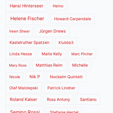
Hansi Hinterseer
Heino
Helene Fischer
Howard Carpendale
Jürgen Drews
Ireen Sheer
Kastelruther Spatzen
Klubbb3
Linda Hesse
Maite Kelly
Marc Pircher
Matthias Reim
Michelle
Mary Roos
Nik P
Nockalm Quintett
Nicole
Olaf Malolepski
Patrick Lindner
Roland Kaiser
Santiano
Ross Antony
Semino Rossi
Stefanie Hertel