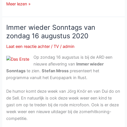
ZDF-
Meer lezen »
Fernsehgarten
van
zondag
Immer wieder Sonntags van
13
zondag 16 augustus 2020
september
2020
Laat een reactie achter
/
TV
/
admin
Op zondag 16 augustus is bij de ARD een
nieuwe aflevering van
Immer wieder
Sonntags
te zien.
Stefan Mross
presenteert het
programma vanuit het Europapark in Rust.
De humor komt deze week van Jörg Knör en van Dui do on
de Sell. En natuurlijk is ook deze week weer een kind te
gast om op te treden bij de rode microfoon. Ook is er deze
week weer een nieuwe uitdager bij de zomerhitkoning-
competitie.