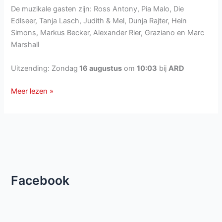
De muzikale gasten zijn: Ross Antony, Pia Malo, Die
Edlseer, Tanja Lasch, Judith & Mel, Dunja Rajter, Hein
Simons, Markus Becker, Alexander Rier, Graziano en Marc
Marshall
Uitzending: Zondag
16 augustus
om
10:03
bij
ARD
Immer
Meer lezen »
wieder
Sonntags
van
zondag
16
augustus
2020
Facebook