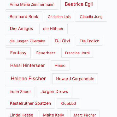
Beatrice Egli
Anna Maria Zimmermann
Bernhard Brink
Christian Lais
Claudia Jung
Die Amigos
die Höhner
DJ Ötzi
die Jungen Zillertaler
Ella Endlich
Fantasy
Feuerherz
Francine Jordi
Hansi Hinterseer
Heino
Helene Fischer
Howard Carpendale
Jürgen Drews
Ireen Sheer
Kastelruther Spatzen
Klubbb3
Linda Hesse
Maite Kelly
Marc Pircher