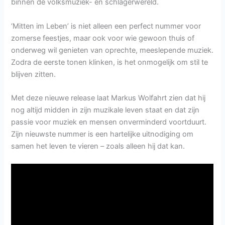
binnen de volksmuziek- en schlagerwereld.
‘Mitten im Leben’ is niet alleen een perfect nummer voor
zomerse feestjes, maar ook voor wie gewoon thuis of
onderweg wil genieten van oprechte, meeslepende muziek.
Zodra de eerste tonen klinken, is het onmogelijk om stil te
blijven zitten.
Met deze nieuwe release laat Markus Wolfahrt zien dat hij
nog altijd midden in zijn muzikale leven staat en dat zijn
passie voor muziek en mensen onverminderd voortduurt.
Zijn nieuwste nummer is een hartelijke uitnodiging om
samen het leven te vieren – zoals alleen hij dat kan.