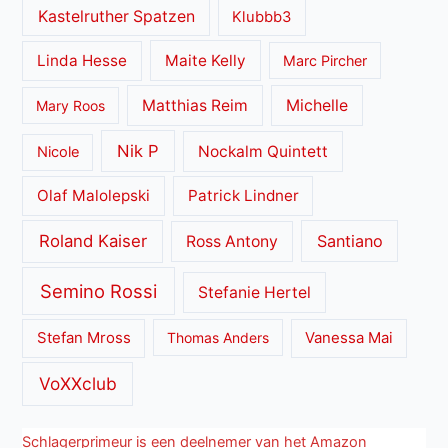
Kastelruther Spatzen
Klubbb3
Linda Hesse
Maite Kelly
Marc Pircher
Matthias Reim
Michelle
Mary Roos
Nik P
Nockalm Quintett
Nicole
Olaf Malolepski
Patrick Lindner
Roland Kaiser
Santiano
Ross Antony
Semino Rossi
Stefanie Hertel
Stefan Mross
Thomas Anders
Vanessa Mai
VoXXclub
Schlagerprimeur is een deelnemer van het Amazon