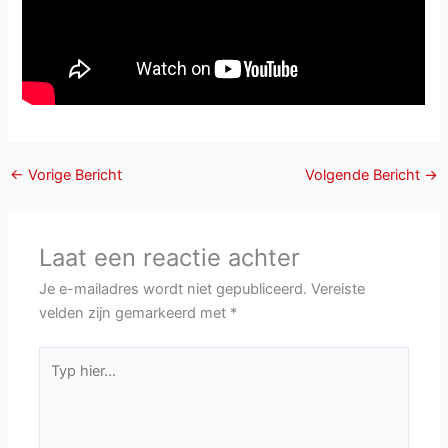
←
Vorige Bericht
Volgende Bericht
→
Laat een reactie achter
Je e-mailadres wordt niet gepubliceerd.
Vereiste
velden zijn gemarkeerd met
*
Typ
hier...