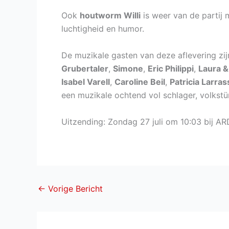
Ook
houtworm Willi
is weer van de partij 
luchtigheid en humor.
De muzikale gasten van deze aflevering zij
Grubertaler
,
Simone
,
Eric Philippi
,
Laura 
Isabel Varell
,
Caroline Beil
,
Patricia Larras
een muzikale ochtend vol schlager, volkst
Uitzending: Zondag 27 juli om 10:03 bij AR
←
Vorige Bericht