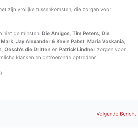
met zijn vrolijke tussenkomsten, die zorgen voor
n niet de minsten:
Die Amigos
,
Tim Peters
,
Die
& Mark
,
Jay Alexander & Kevin Pabst
,
Maria Voskania
,
s
,
Oesch’s die Dritten
en
Patrick Lindner
zorgen voor
ümliche klanken en ontroerende optredens.
D
Volgende Bericht