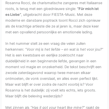
Rosanna Rocci, de charismatische zangeres met Italiaanse
roots, is terug met een gloednieuwe single:
“Für mich ist
es Liebe”
, uitgebracht door FIESTA-Music. Met deze
moderne en dansbare poptrack toont Rocci zich opnieuw
als de krachtige artieste die ze al jaren is, maar deze keer
met een opvallend persoonlijke en emotionele lading.
In het nummer stelt ze een vraag die velen zullen
herkennen:
“Voor mij is het liefde – en wat is het voor jou?”
Het is een kwetsbare en eerlijke zoektocht naar
duidelijkheid in een beginnende liefde, gevangen in een
moment vol magie en onzekerheid. De tekst beschrijft een
zwoele zaterdagavond waarop twee mensen elkaar
ontmoeten, de vonk overslaat, en alles even perfect lijkt.
Maar wat blijft er over zodra de nacht voorbij is? Voor
Rosanna is het duidelijk: zij voelt iets echts, iets groots.
Maar blijft die beleving wederzijds?
Met zinnen als
“Has it got your heart like mine?”
raakt de