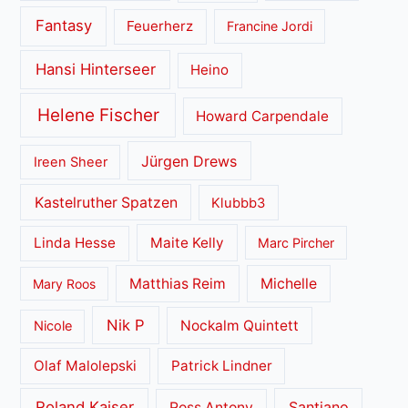
Fantasy
Feuerherz
Francine Jordi
Hansi Hinterseer
Heino
Helene Fischer
Howard Carpendale
Jürgen Drews
Ireen Sheer
Kastelruther Spatzen
Klubbb3
Linda Hesse
Maite Kelly
Marc Pircher
Matthias Reim
Michelle
Mary Roos
Nik P
Nockalm Quintett
Nicole
Olaf Malolepski
Patrick Lindner
Roland Kaiser
Santiano
Ross Antony