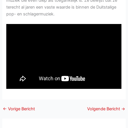
muziek die even diep als toegankelijk is. Ze bewijst dat ze
terecht al jaren een vaste waarde is binnen de Duitstalige
pop- en schlagermuziek.
←
Vorige Bericht
Volgende Bericht
→