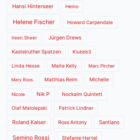
Hansi Hinterseer
Heino
Helene Fischer
Howard Carpendale
Jürgen Drews
Ireen Sheer
Kastelruther Spatzen
Klubbb3
Linda Hesse
Maite Kelly
Marc Pircher
Matthias Reim
Michelle
Mary Roos
Nik P
Nockalm Quintett
Nicole
Olaf Malolepski
Patrick Lindner
Roland Kaiser
Santiano
Ross Antony
Semino Rossi
Stefanie Hertel