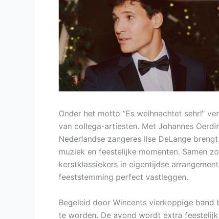
Onder het motto “Es weihnachtet sehr!” v
van collega-artiesten. Met Johannes Oerdi
Nederlandse zangeres Ilse DeLange brengt 
muziek en feestelijke momenten. Samen zo
kerstklassiekers in eigentijdse arrangeme
feeststemming perfect vastleggen.
Begeleid door Wincents vierkoppige band 
te worden. De avond wordt extra feestelijk