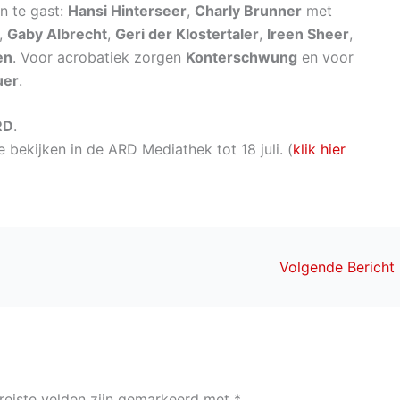
en te gast:
Hansi Hinterseer
,
Charly Brunner
met
,
Gaby Albrecht
,
Geri der Klostertaler
,
Ireen Sheer
,
en
. Voor acrobatiek zorgen
Konterschwung
en voor
uer
.
RD
.
 bekijken in de ARD Mediathek tot 18 juli. (
klik hier
Volgende Bericht
reiste velden zijn gemarkeerd met
*