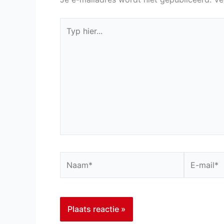
Typ
hier...
Naam*
E-
mail*