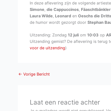
In deze aflevering zijn de volgende artiest
Simone
,
die Cappuccinos
,
Fäaschtbänkler
Laura Wilde
,
Leonard
en
Oeschs die Dritt
de humor wordt gezorgt door
Stephan Ba
Uitzending: Zondag
12 juli
om
10:03
op
A
Uitzending gemist? De aflevering is terug te
voor de uitzending
)
←
Vorige Bericht
Laat een reactie achter
Je e-mailadres wordt niet gepubliceerd.
Ve