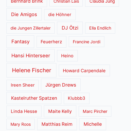
Bernhard Brink
Christian Lais
Claudia Jung
Die Amigos
die Höhner
DJ Ötzi
die Jungen Zillertaler
Ella Endlich
Fantasy
Feuerherz
Francine Jordi
Hansi Hinterseer
Heino
Helene Fischer
Howard Carpendale
Jürgen Drews
Ireen Sheer
Kastelruther Spatzen
Klubbb3
Linda Hesse
Maite Kelly
Marc Pircher
Matthias Reim
Michelle
Mary Roos