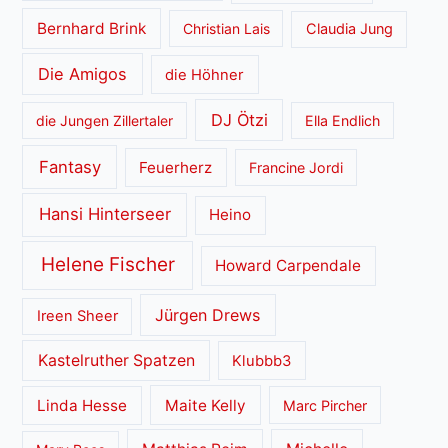
Bernhard Brink
Christian Lais
Claudia Jung
Die Amigos
die Höhner
DJ Ötzi
die Jungen Zillertaler
Ella Endlich
Fantasy
Feuerherz
Francine Jordi
Hansi Hinterseer
Heino
Helene Fischer
Howard Carpendale
Jürgen Drews
Ireen Sheer
Kastelruther Spatzen
Klubbb3
Linda Hesse
Maite Kelly
Marc Pircher