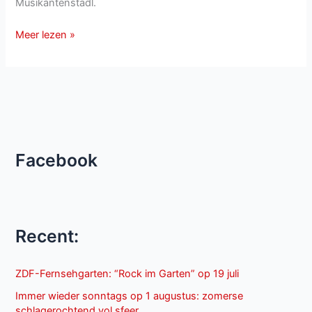
Musikantenstadl.
Silvesterstadl
Meer lezen »
van
31
december
2012
Facebook
Recent:
ZDF-Fernsehgarten: “Rock im Garten” op 19 juli
Immer wieder sonntags op 1 augustus: zomerse
schlagerochtend vol sfeer