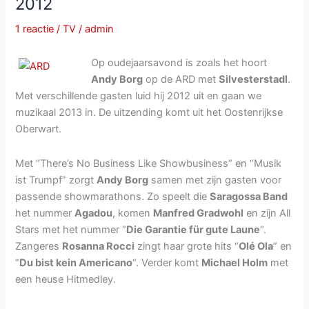
2012
1 reactie
/
TV
/
admin
Op oudejaarsavond is zoals het hoort
Andy Borg
op de ARD met
Silvesterstadl
.
Met verschillende gasten luid hij 2012 uit en gaan we
muzikaal 2013 in. De uitzending komt uit het Oostenrijkse
Oberwart.
Met “There’s No Business Like Showbusiness” en “Musik
ist Trumpf” zorgt
Andy Borg
samen met zijn gasten voor
passende showmarathons. Zo speelt die
Saragossa Band
het nummer
Agadou
, komen
Manfred Gradwohl
en zijn All
Stars met het nummer “
Die Garantie für gute Laune
“.
Zangeres
Rosanna Rocci
zingt haar grote hits “
Olé Ola
” en
“
Du bist kein Americano
“. Verder komt
Michael Holm
met
een heuse Hitmedley.