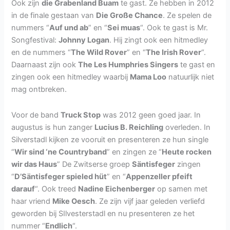
Ook zijn
die Grabenland Buam
te gast. Ze hebben in 2012
in de finale gestaan van
Die Große Chance
. Ze spelen de
nummers “
Auf und ab
” en “
Sei muas
“. Ook te gast is Mr.
Songfestival:
Johnny Logan
. Hij zingt ook een hitmedley
en de nummers “
The Wild Rover
” en “
The Irish Rover
“.
Daarnaast zijn ook
The Les Humphries Singers
te gast en
zingen ook een hitmedley waarbij
Mama Loo
natuurlijk niet
mag ontbreken.
Voor de band
Truck Stop
was 2012 geen goed jaar. In
augustus is hun zanger
Lucius B. Reichling
overleden. In
Silverstadl kijken ze vooruit en presenteren ze hun single
“
Wir sind ‘ne Countryband
” en zingen ze “
Heute rocken
wir das Haus
” De Zwitserse groep
Säntisfeger
zingen
“
D’Säntisfeger spieled hüt
” en “
Appenzeller pfeift
darauf
“. Ook treed
Nadine Eichenberger
op samen met
haar vriend
Mike Oesch
. Ze zijn vijf jaar geleden verliefd
geworden bij SIlvesterstadl en nu presenteren ze het
nummer “
Endlich
“.