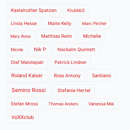
Kastelruther Spatzen
Klubbb3
Linda Hesse
Maite Kelly
Marc Pircher
Matthias Reim
Michelle
Mary Roos
Nik P
Nockalm Quintett
Nicole
Olaf Malolepski
Patrick Lindner
Roland Kaiser
Santiano
Ross Antony
Semino Rossi
Stefanie Hertel
Stefan Mross
Thomas Anders
Vanessa Mai
VoXXclub