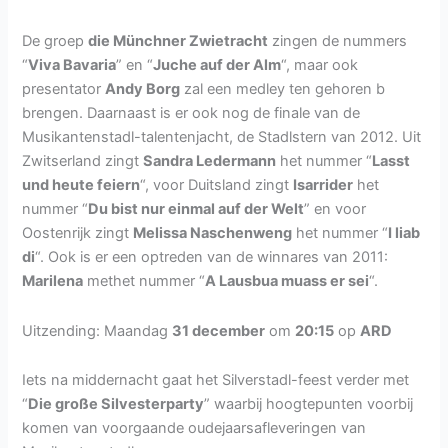
De groep
die Münchner Zwietracht
zingen de nummers
“
Viva Bavaria
” en “
Juche auf der Alm
“, maar ook
presentator
Andy Borg
zal een medley ten gehoren b
brengen. Daarnaast is er ook nog de finale van de
Musikantenstadl-talentenjacht, de Stadlstern van 2012. Uit
Zwitserland zingt
Sandra Ledermann
het nummer “
Lasst
und heute feiern
“, voor Duitsland zingt
Isarrider
het
nummer “
Du bist nur einmal auf der Welt
” en voor
Oostenrijk zingt
Melissa Naschenweng
het nummer “
I liab
di
“. Ook is er een optreden van de winnares van 2011:
Marilena
methet nummer “
A Lausbua muass er sei
“.
Uitzending: Maandag
31 december
om
20:15
op
ARD
Iets na middernacht gaat het Silverstadl-feest verder met
“
Die große Silvesterparty
” waarbij hoogtepunten voorbij
komen van voorgaande oudejaarsafleveringen van