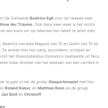
ert de Zwitserse
Beatrice Egli
voor de tweede keer
 Show der Träume
. Ook deze keer weer is het motto
en een kans om op televisie hun talent te laten zien.
j, Beatrice verraste Magnus van 12 en Quitin van 15 bij
. Ze wisten met hun zang, accordeon, trompet en
komt het illusionistenduo Domenico bestaande uit Nico
deren maar dromen van het bestaan van een carrière in
ook te gast is het de groep
Glasperlenspiel
met hun
ten
Roland Kaiser
en
Matthias Reim
en de groep
,
Jan Smit
en
Christoff
.
RD