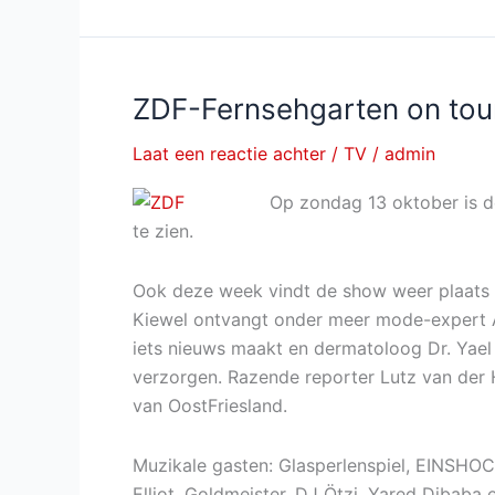
Kaiser
Show:
Liebe
kann
ZDF-Fernsehgarten on tou
uns
Laat een reactie achter
/
TV
/
admin
retten
bij
Op zondag 13 oktober is d
ARD
te zien.
Ook deze week vindt de show weer plaats i
Kiewel ontvangt onder meer mode-expert As
iets nieuws maakt en dermatoloog Dr. Yael 
verzorgen. Razende reporter Lutz van der 
van OostFriesland.
Muzikale gasten: Glasperlenspiel, EINSHOC
Elliot, Goldmeister, DJ Ötzi, Yared Dibaba 