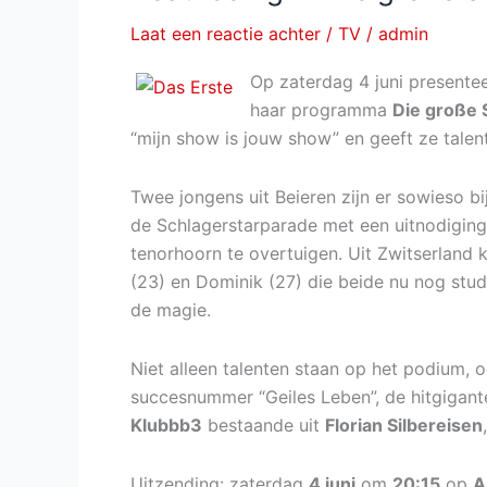
7
Laat een reactie achter
/
TV
/
admin
oktober
2018
Op zaterdag 4 juni presente
haar programma
Die große
“mijn show is jouw show” en geeft ze talent
Twee jongens uit Beieren zijn er sowieso bi
de Schlagerstarparade met een uitnodiging
tenorhoorn te overtuigen. Uit Zwitserland 
(23) en Dominik (27) die beide nu nog stu
de magie.
Niet alleen talenten staan op het podium, 
succesnummer “Geiles Leben”, de hitgigan
Klubbb3
bestaande uit
Florian Silbereisen
Uitzending: zaterdag
4 juni
om
20:15
op
A