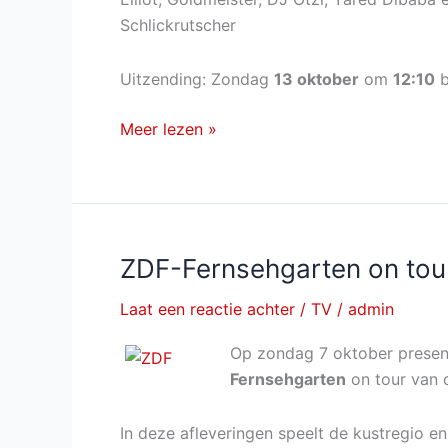
Schlickrutscher
Uitzending: Zondag
13 oktober
om
12:10
b
ZDF-
Meer lezen »
Fernsehgarten
on
tour
van
zondag
ZDF-Fernsehgarten on tou
13
Laat een reactie achter
/
TV
/
admin
oktober
2019
Op zondag 7 oktober prese
Fernsehgarten
on tour van 
In deze afleveringen speelt de kustregio e