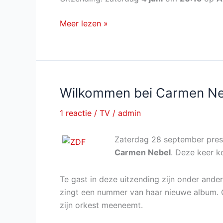
Beatrice
Meer lezen »
Egli
–
Die
große
Show
Wilkommen bei Carmen Ne
der
1 reactie
/
TV
/
admin
Träume
van
Zaterdag 28 september pres
4
Carmen Nebel
. Deze keer k
juni
2016
Te gast in deze uitzending zijn onder ande
zingt een nummer van haar nieuwe album. 
zijn orkest meeneemt.