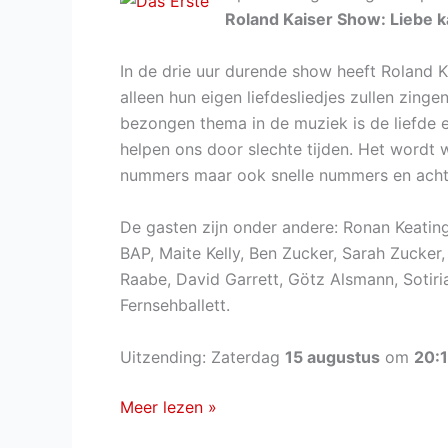
Roland Kaiser Show: Liebe k
In de drie uur durende show heeft Roland Ka
alleen hun eigen liefdesliedjes zullen zin
bezongen thema in de muziek is de liefde 
helpen ons door slechte tijden. Het wordt w
nummers maar ook snelle nummers en achter
De gasten zijn onder andere: Ronan Keating
BAP, Maite Kelly, Ben Zucker, Sarah Zucker
Raabe, David Garrett, Götz Alsmann, Sotir
Fernsehballett.
Uitzending: Zaterdag
15 augustus
om
20:
Die
Meer lezen »
Roland