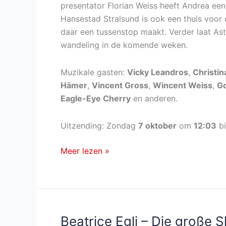
presentator Florian Weiss heeft Andrea een
Hansestad Stralsund is ook een thuis voor 
daar een tussenstop maakt. Verder laat Ast
wandeling in de komende weken.
Muzikale gasten:
Vicky Leandros
,
Christin
Hämer
,
Vincent Gross
,
Wincent Weiss
,
Go
Eagle-Eye Cherry
en anderen.
Uitzending: Zondag
7 oktober
om
12:03
bi
ZDF-
Meer lezen »
Fernsehgarten
on
tour
van
zondag
Beatrice Egli – Die große 