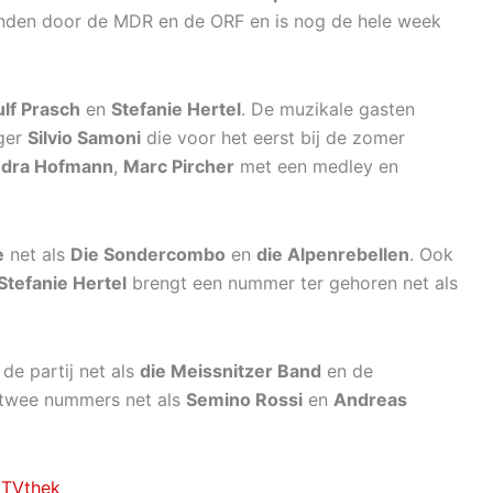
zonden door de MDR en de ORF en is nog de hele week
lf Prasch
en
Stefanie Hertel
. De muzikale gasten
nger
Silvio Samoni
die voor het eerst bij de zomer
ndra Hofmann
,
Marc Pircher
met een medley en
e
net als
Die Sondercombo
en
die Alpenrebellen
. Ook
Stefanie Hertel
brengt een nummer ter gehoren net als
de partij net als
die Meissnitzer Band
en de
twee nummers net als
Semino Rossi
en
Andreas
F TVthek