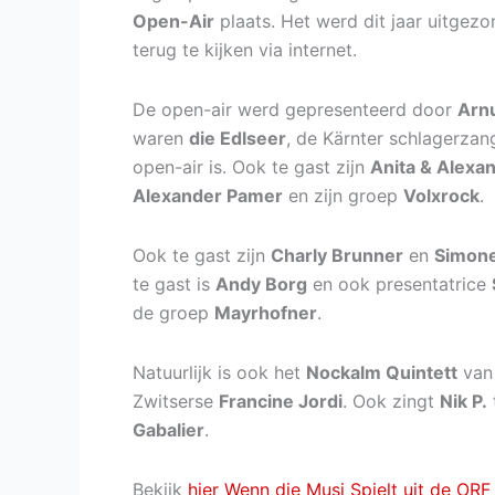
Open-Air
plaats. Het werd dit jaar uitge
terug te kijken via internet.
De open-air werd gepresenteerd door
Arnu
waren
die Edlseer
, de Kärnter schlagerza
open-air is. Ook te gast zijn
Anita & Alexa
Alexander Pamer
en zijn groep
Volxrock
.
Ook te gast zijn
Charly Brunner
en
Simon
te gast is
Andy Borg
en ook presentatrice
de groep
Mayrhofner
.
Natuurlijk is ook het
Nockalm Quintett
van 
Zwitserse
Francine Jordi
. Ook zingt
Nik P.
Gabalier
.
Bekijk
hier Wenn die Musi Spielt uit de OR