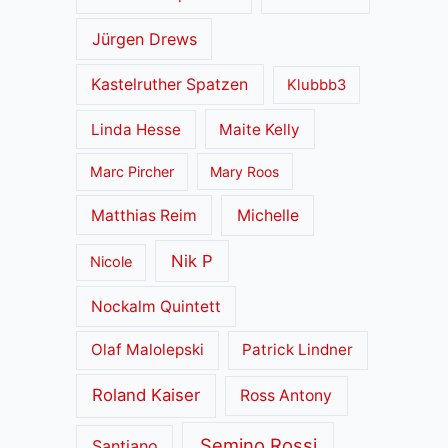
Jürgen Drews
Kastelruther Spatzen
Klubbb3
Linda Hesse
Maite Kelly
Marc Pircher
Mary Roos
Matthias Reim
Michelle
Nik P
Nicole
Nockalm Quintett
Olaf Malolepski
Patrick Lindner
Roland Kaiser
Ross Antony
Semino Rossi
Santiano